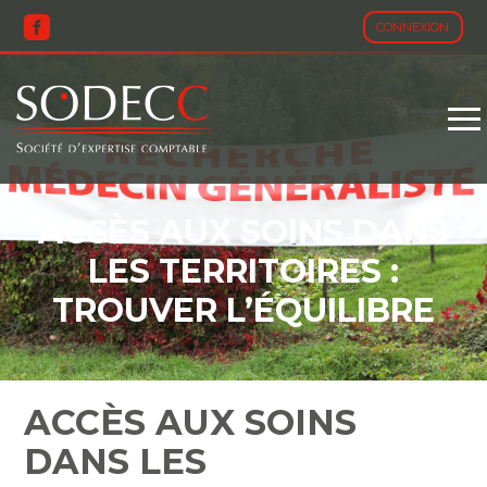
CONNEXION
Aller
au
contenu
ACCÈS AUX SOINS DANS
LES TERRITOIRES :
TROUVER L’ÉQUILIBRE
ACCÈS AUX SOINS
DANS LES