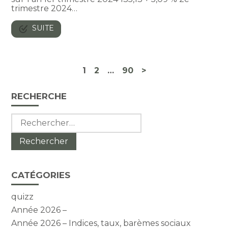
trimestre 2024…
SUITE
Navigation
1
2
…
90
>
actualités
Blog
RECHERCHE
sidebar
Rechercher :
CATÉGORIES
quizz
Année 2026 –
Année 2026 – Indices, taux, barèmes sociaux