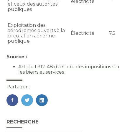
électricité
et ceux des autorités
publiques
Exploitation des
aérodromes ouverts à la
Électricité
7,5
circulation aérienne
publique
Source :
Article L312-48 du Code des impositions sur
les biens et services
Partager :
FaceBook
Twitter
LinkedIn
Blog
RECHERCHE
sidebar