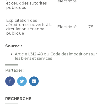
électricité
et ceux des autorités
publiques
Exploitation des
aérodromes ouverts à la
Électricité
7,5
circulation aérienne
publique
Source :
Article L312-48 du Code des impositions sur
les biens et services
Partager :
FaceBook
Twitter
LinkedIn
Blog
RECHERCHE
sidebar