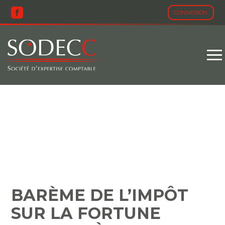
CONNEXION
Aller
au
contenu
BARÈME DE L’IMPÔT SUR
LA FORTUNE
IMMOBILIÈRE – 2023
BARÈME DE L’IMPÔT
SUR LA FORTUNE