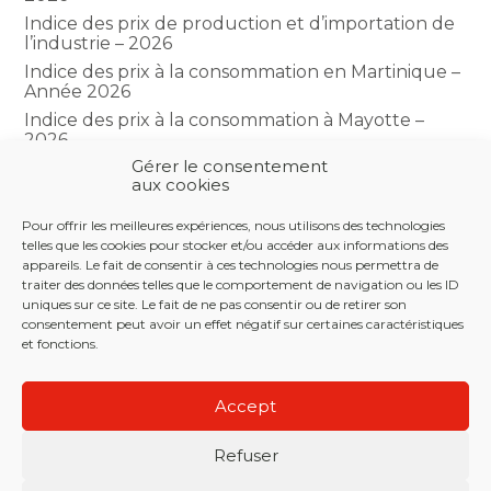
Indice des prix de production et d’importation de
l’industrie – 2026
Indice des prix à la consommation en Martinique –
Année 2026
Indice des prix à la consommation à Mayotte –
2026
Gérer le consentement
Indice du climat des affaires dans le BTP – Année
aux cookies
2026
Pour offrir les meilleures expériences, nous utilisons des technologies
telles que les cookies pour stocker et/ou accéder aux informations des
COMMENTAIRES RÉCENTS
appareils. Le fait de consentir à ces technologies nous permettra de
traiter des données telles que le comportement de navigation ou les ID
uniques sur ce site. Le fait de ne pas consentir ou de retirer son
consentement peut avoir un effet négatif sur certaines caractéristiques
et fonctions.
Footer
LE CABINET
NOS SERVICES
NOS OUTILS
Principale
Accept
ACTUALITÉS
RECRUTEMENT
CONTACT
Refuser
Footer
PLAN DU SITE
MENTIONS LÉGALES