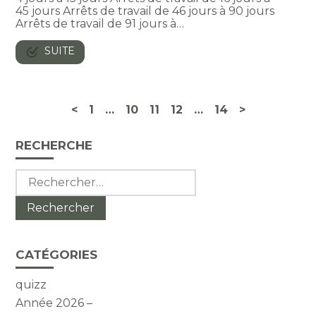
45 jours Arrêts de travail de 46 jours à 90 jours
Arrêts de travail de 91 jours à…
SUITE
Navigation
<
1
…
10
11
12
…
14
>
actualités
Blog
RECHERCHE
sidebar
Rechercher :
CATÉGORIES
quizz
Année 2026 –