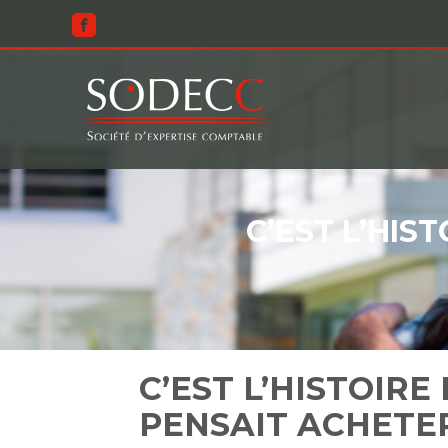
Aller
au
contenu
C’EST L’HIS
C’EST L’HISTOIRE
PENSAIT ACHETE