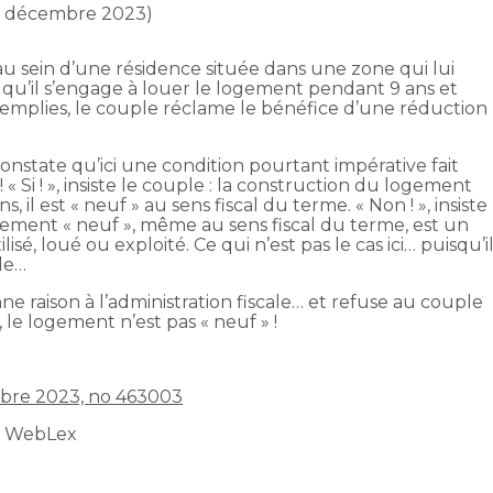
 8 décembre 2023)
 sein d’une résidence située dans une zone qui lui
e qu’il s’engage à louer le logement pendant 9 ans et
remplies, le couple réclame le bénéfice d’une réduction
 constate qu’ici une condition pourtant impérative fait
 « Si ! », insiste le couple : la construction du logement
il est « neuf » au sens fiscal du terme. « Non ! », insiste
ogement « neuf », même au sens fiscal du terme, est un
sé, loué ou exploité. Ce qui n’est pas le cas ici… puisqu’i
le…
e raison à l’administration fiscale… et refuse au couple
, le logement n’est pas « neuf » !
tobre 2023, no 463003
t WebLex