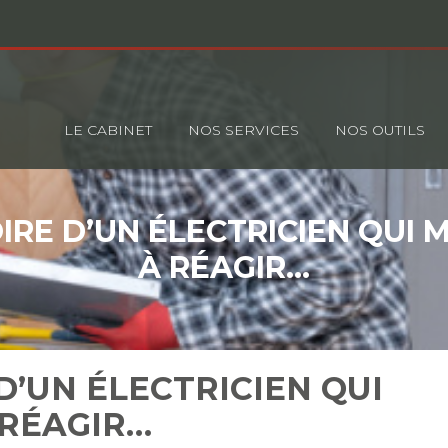
Principal
LE CABINET
NOS SERVICES
NOS OUTILS
OIRE D’UN ÉLECTRICIEN QUI
À RÉAGIR…
 D’UN ÉLECTRICIEN QUI
 RÉAGIR…