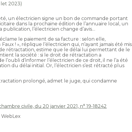
illet 2023)
été, un électricien signe un bon de commande portant
itaire dans la prochaine édition de l’annuaire local, un
a publication, l’électricien change d’avis…
 réclame le paiement de sa facture : selon elle,
 Faux ! », réplique l’électricien qui, n’ayant jamais été mis
de rétractation, estime que le délai lui permettant de le
tient la société : si le droit de rétractation a
’oubli d’informer l’électricien de ce droit, il ne l’a été
n du délai initial. Or, l’électricien s’est rétracté plus
étractation prolongé, admet le juge, qui condamne
 chambre civile, du 20 janvier 2021, n° 19-18242
t WebLex