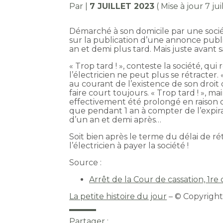
Par
|
7 JUILLET 2023
( Mise à jour 7 ju
Démarché à son domicile par une soci
sur la publication d’une annonce public
an et demi plus tard. Mais juste avant s
« Trop tard ! », conteste la société, qui
l’électricien ne peut plus se rétracter. «
au courant de l’existence de son droit 
faire court toujours. « Trop tard ! », main
effectivement été prolongé en raison de l
que pendant 1 an à compter de l’expiratio
d’un an et demi après…
Soit bien après le terme du délai de r
l’électricien à payer la société !
Source :
Arrêt de la Cour de cassation, 1re
La petite histoire du jour
– © Copyrigh
Partager :