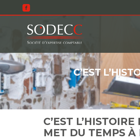
Aller
au
contenu
C’EST L’HIST
C’EST L’HISTOIRE
MET DU TEMPS À