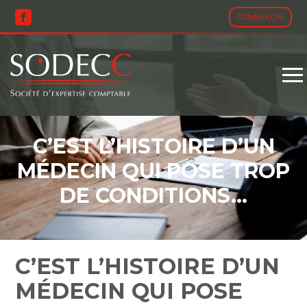
CONNEXION
Aller
au
contenu
C’EST L’HISTOIRE D’UN
MÉDECIN QUI POSE TROP
DE CONDITIONS…
C’EST L’HISTOIRE D’UN
MÉDECIN QUI POSE