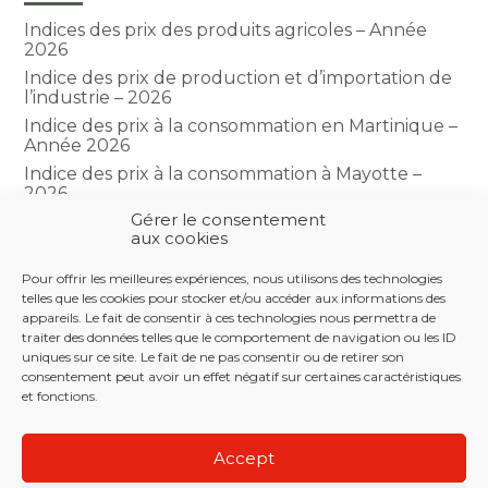
Indices des prix des produits agricoles – Année
2026
Indice des prix de production et d’importation de
l’industrie – 2026
Indice des prix à la consommation en Martinique –
Année 2026
Indice des prix à la consommation à Mayotte –
2026
Gérer le consentement
Indice du climat des affaires dans le BTP – Année
aux cookies
2026
Pour offrir les meilleures expériences, nous utilisons des technologies
telles que les cookies pour stocker et/ou accéder aux informations des
COMMENTAIRES RÉCENTS
appareils. Le fait de consentir à ces technologies nous permettra de
traiter des données telles que le comportement de navigation ou les ID
uniques sur ce site. Le fait de ne pas consentir ou de retirer son
consentement peut avoir un effet négatif sur certaines caractéristiques
et fonctions.
Footer
LE CABINET
NOS SERVICES
NOS OUTILS
Principale
Accept
ACTUALITÉS
RECRUTEMENT
CONTACT