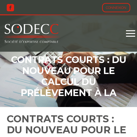
CONNEXION
Aller
au
contenu
CONTRATS COURTS : DU
NOUVEAU POUR LE
CALCUL DU
PRÉLÈVEMENT À LA
SOURCE
CONTRATS COURTS :
DU NOUVEAU POUR LE