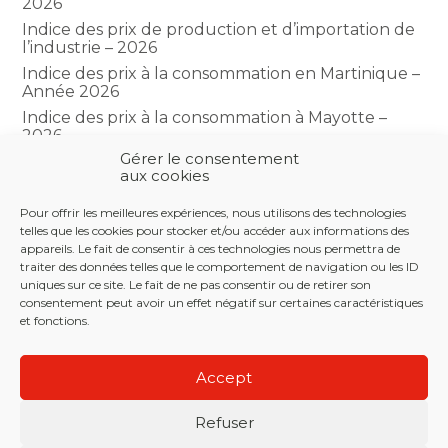
2026
Indice des prix de production et d’importation de
l’industrie – 2026
Indice des prix à la consommation en Martinique –
Année 2026
Indice des prix à la consommation à Mayotte –
2026
Gérer le consentement
Indice du climat des affaires dans le BTP – Année
aux cookies
2026
Pour offrir les meilleures expériences, nous utilisons des technologies
telles que les cookies pour stocker et/ou accéder aux informations des
COMMENTAIRES RÉCENTS
appareils. Le fait de consentir à ces technologies nous permettra de
traiter des données telles que le comportement de navigation ou les ID
uniques sur ce site. Le fait de ne pas consentir ou de retirer son
consentement peut avoir un effet négatif sur certaines caractéristiques
et fonctions.
Footer
LE CABINET
NOS SERVICES
NOS OUTILS
Principale
Accept
ACTUALITÉS
RECRUTEMENT
CONTACT
Refuser