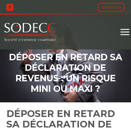
CONNEXION
Aller
au
contenu
DÉPOSER EN RETARD SA
DÉCLARATION DE
REVENUS : UN RISQUE
MINI OU MAXI ?
DÉPOSER EN RETARD
SA DÉCLARATION DE