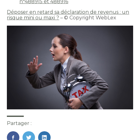
n°488915 et 488916
Déposer en retard sa déclaration de revenus : un
risque mini ou maxi ?
– © Copyright WebLex
Partager :