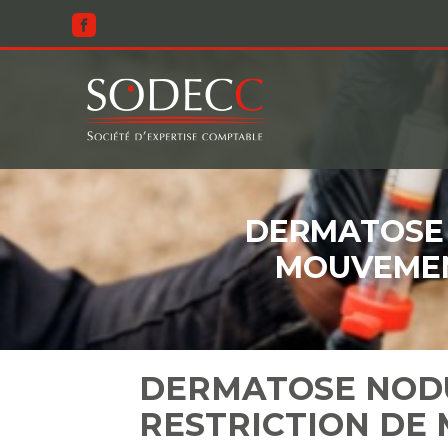
Aller
au
contenu
DERMATOSE 
MOUVEMEN
DERMATOSE NODU
RESTRICTION DE