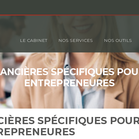
Principal
LE CABINET
NOS SERVICES
NOS OUTILS
NANCIÈRES SPÉCIFIQUES PO
ENTREPRENEURES
CIÈRES SPÉCIFIQUES POU
REPRENEURES