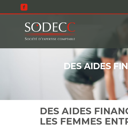
Aller
au
contenu
DES AIDES FI
DES AIDES FINAN
LES FEMMES ENT