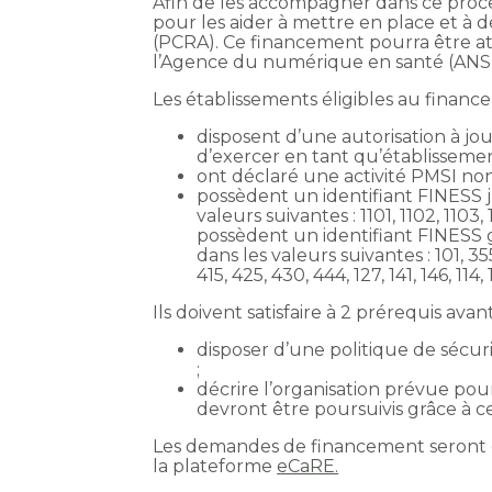
Afin de les accompagner dans ce proc
pour les aider à mettre en place et à d
(PCRA). Ce financement pourra être at
l’Agence du numérique en santé (ANS)
Les établissements éligibles au financ
disposent d’une autorisation à jo
d’exercer en tant qu’établissemen
ont déclaré une activité PMSI non
possèdent un identifiant FINESS j
valeurs suivantes : 1101, 1102, 1103, 1
possèdent un identifiant FINESS 
dans les valeurs suivantes : 101, 355, 
415, 425, 430, 444, 127, 141, 146, 114, 
Ils doivent satisfaire à 2 prérequis a
disposer d’une politique de sécuri
;
décrire l’organisation prévue pou
devront être poursuivis grâce à c
Les demandes de financement seront 
la plateforme
eCaRE.