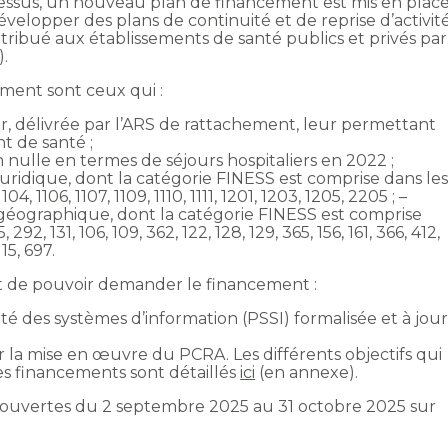
essus, un nouveau plan de financement est mis en plac
évelopper des plans de continuité et de reprise d’activit
tribué aux établissements de santé publics et privés par
.
ement sont ceux qui :
ur, délivrée par l’ARS de rattachement, leur permettant
t de santé ;
 nulle en termes de séjours hospitaliers en 2022 ;
uridique, dont la catégorie FINESS est comprise dans le
104, 1106, 1107, 1109, 1110, 1111, 1201, 1203, 1205, 2205 ; –
géographique, dont la catégorie FINESS est comprise
292, 131, 106, 109, 362, 122, 128, 129, 365, 156, 161, 366, 412,
115, 697.
vant de pouvoir demander le financement :
té des systèmes d’information (PSSI) formalisée et à jou
r la mise en œuvre du PCRA. Les différents objectifs qui
es financements sont détaillés
ici
(en annexe).
ouvertes du 2 septembre 2025 au 31 octobre 2025 sur