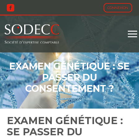
CONNEXION
Aller
au
contenu
EXAMEN GÉNÉTIQUE : SE
PASSER DU
CONSENTEMENT ?
EXAMEN GÉNÉTIQUE :
SE PASSER DU