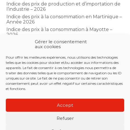
Indice des prix de production et d’importation de
l’industrie – 2026
Indice des prix à la consommation en Martinique –
Année 2026
Indice des prix à la consommation à Mayotte –
2026
Gérer le consentement
Indice du climat des affaires dans le BTP – Année
aux cookies
2026
Pour offrir les meilleures expériences, nous utilisons des technologies
telles que les cookies pour stocker et/ou accéder aux informations des
COMMENTAIRES RÉCENTS
appareils. Le fait de consentir à ces technologies nous permettra de
traiter des données telles que le comportement de navigation ou les ID
uniques sur ce site. Le fait de ne pas consentir ou de retirer son
consentement peut avoir un effet négatif sur certaines caractéristiques
et fonctions.
Footer
LE CABINET
NOS SERVICES
NOS OUTILS
Principale
Accept
ACTUALITÉS
RECRUTEMENT
CONTACT
Refuser
Footer
PLAN DU SITE
MENTIONS LÉGALES