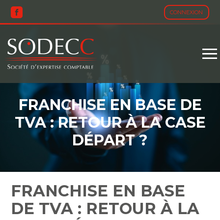
CONNEXION
Aller
au
contenu
FRANCHISE EN BASE DE
TVA : RETOUR À LA CASE
DÉPART ?
FRANCHISE EN BASE
DE TVA : RETOUR À LA