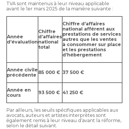
TVA sont maintenus à leur niveau applicable
avant le 1er mars 2025 de la manière suivante :
Chiffre d’affaires
national afférent aux
Chiffre
prestations de services
Année
d’affaires
autres que les ventes
d’évaluation
national
à consommer sur place
total
et les prestations
d’hébergement
Année civile
85 000 €
37 500 €
précédente
Année en
93 500 €
41 250 €
cours
Par ailleurs, les seuils spécifiques applicables aux
avocats, auteurs et artistes interprètes sont
également remis à leur niveau d’avant la réforme,
selon le détail suivant.