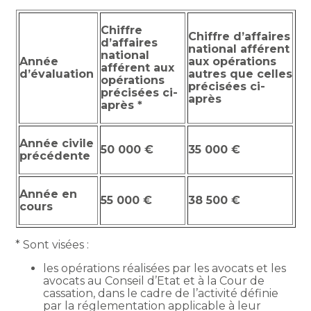
Chiffre
Chiffre d’affaires
d’affaires
national afférent
national
Année
aux opérations
afférent aux
d’évaluation
autres que celles
opérations
précisées ci-
précisées ci-
après
après *
Année civile
50 000 €
35 000 €
précédente
Année en
55 000 €
38 500 €
cours
* Sont visées :
les opérations réalisées par les avocats et les
avocats au Conseil d’Etat et à la Cour de
cassation, dans le cadre de l’activité définie
par la réglementation applicable à leur