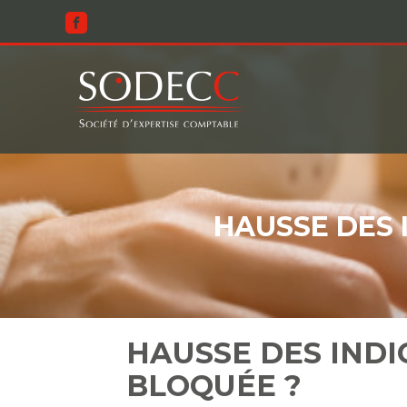
Aller
au
contenu
HAUSSE DES 
HAUSSE DES INDI
BLOQUÉE ?