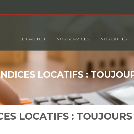
Principal
LE CABINET
NOS SERVICES
NOS OUTILS
INDICES LOCATIFS : TOUJOU
CES LOCATIFS : TOUJOURS