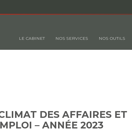
Principal
LE CABINET
NOS SERVICES
NOS OUTILS
 DU CLIMAT DES AFFAIRES 
DE L'EMPLOI – ANNÉE 2023
CLIMAT DES AFFAIRES ET
EMPLOI – ANNÉE 2023