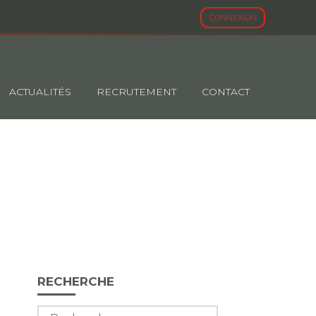
CONNEXION
ACTUALITÉS
RECRUTEMENT
CONTACT
AIRES – ANNÉE
Blog
RECHERCHE
sidebar
Rechercher :