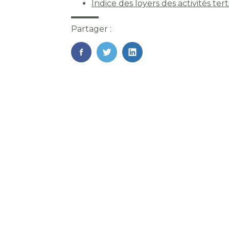
Indice des loyers des activités ter
Partager :
FaceBook
Twitter
LinkedIn