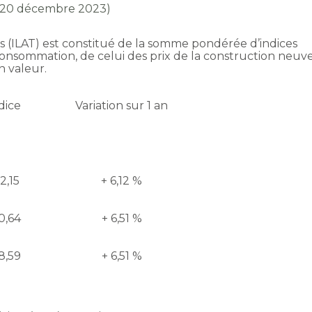
r 20 décembre 2023)
ires (ILAT) est constitué de la somme pondérée d’indices
 consommation, de celui des prix de la construction neuv
n valeur.
dice
Variation sur 1 an
2,15
+ 6,12 %
0,64
+ 6,51 %
8,59
+ 6,51 %