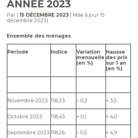
ANNÉE 2023
Par
|
15 DÉCEMBRE 2023
( Mise à jour 15
décembre 2023)
Ensemble des ménages
Période
Indice
Variation
Hausse
mensuelle
des prix
(en %)
sur 1 an
(en %)
Novembre 2023
118,23
– 0,2
+ 3,5
Octobre 2023
118,43
+ 0,1
+ 4,0
Septembre 2023
118,26
– 0,5
+ 4,9