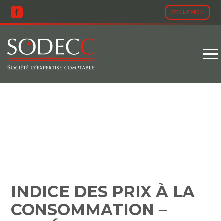
CONNEXION
Aller
au
contenu
INDICE DES PRIX À LA
CONSOMMATION –
ANNÉE 2023
INDICE DES PRIX À LA
CONSOMMATION –