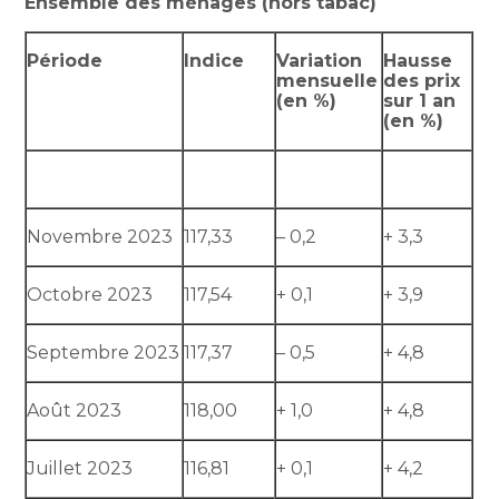
Ensemble des ménages (hors tabac)
Période
Indice
Variation
Hausse
mensuelle
des prix
(en %)
sur 1 an
(en %)
Novembre 2023
117,33
– 0,2
+ 3,3
Octobre 2023
117,54
+ 0,1
+ 3,9
Septembre 2023
117,37
– 0,5
+ 4,8
Août 2023
118,00
+ 1,0
+ 4,8
Juillet 2023
116,81
+ 0,1
+ 4,2