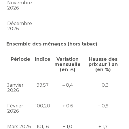
Novembre
2026
Décembre
2026
Ensemble des ménages (hors tabac)
Période
Indice
Variation
Hausse des
mensuelle
prix sur 1 an
(en %)
(en %)
Janvier
99,57
– 0,4
+ 0,3
2026
Février
100,20
+ 0,6
+ 0,9
2026
Mars 2026
101,18
+ 1,0
+ 1,7