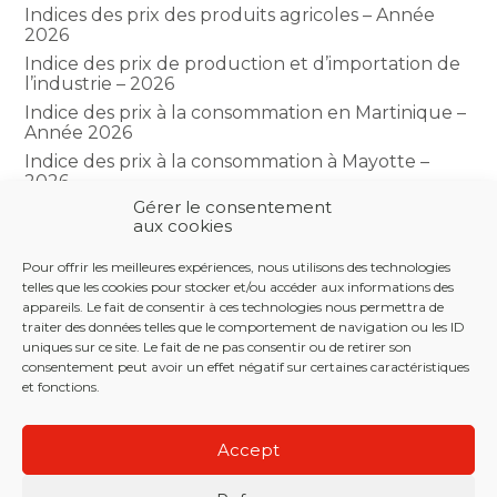
Indices des prix des produits agricoles – Année
2026
Indice des prix de production et d’importation de
l’industrie – 2026
Indice des prix à la consommation en Martinique –
Année 2026
Indice des prix à la consommation à Mayotte –
2026
Gérer le consentement
Indice du climat des affaires dans le BTP – Année
aux cookies
2026
Pour offrir les meilleures expériences, nous utilisons des technologies
telles que les cookies pour stocker et/ou accéder aux informations des
COMMENTAIRES RÉCENTS
appareils. Le fait de consentir à ces technologies nous permettra de
traiter des données telles que le comportement de navigation ou les ID
uniques sur ce site. Le fait de ne pas consentir ou de retirer son
consentement peut avoir un effet négatif sur certaines caractéristiques
et fonctions.
Footer
LE CABINET
NOS SERVICES
NOS OUTILS
Principale
Accept
ACTUALITÉS
RECRUTEMENT
CONTACT