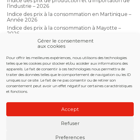
Indice des prix de production et d’importation de
l’industrie – 2026
Indice des prix à la consommation en Martinique –
Année 2026
Indice des prix à la consommation à Mayotte –
2026
Gérer le consentement
Indice du climat des affaires dans le BTP – Année
aux cookies
2026
Pour offrir les meilleures expériences, nous utilisons des technologies
telles que les cookies pour stocker et/ou accéder aux informations des
COMMENTAIRES RÉCENTS
appareils. Le fait de consentir à ces technologies nous permettra de
traiter des données telles que le comportement de navigation ou les ID
uniques sur ce site. Le fait de ne pas consentir ou de retirer son
consentement peut avoir un effet négatif sur certaines caractéristiques
et fonctions.
Footer
LE CABINET
NOS SERVICES
NOS OUTILS
Principale
Accept
ACTUALITÉS
RECRUTEMENT
CONTACT
Refuser
Footer
PLAN DU SITE
MENTIONS LÉGALES
Preferences