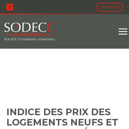
CONNEXION
Aller
au
contenu
INDICE DES PRIX DES
LOGEMENTS NEUFS ET
ANCIENS – ANNÉE 2023
INDICE DES PRIX DES
LOGEMENTS NEUFS ET