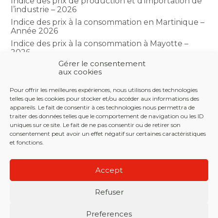
Indice des prix de production et d’importation de
l’industrie – 2026
Indice des prix à la consommation en Martinique –
Année 2026
Indice des prix à la consommation à Mayotte –
2026
Gérer le consentement
Indice du climat des affaires dans le BTP – Année
aux cookies
2026
Pour offrir les meilleures expériences, nous utilisons des technologies
telles que les cookies pour stocker et/ou accéder aux informations des
COMMENTAIRES RÉCENTS
appareils. Le fait de consentir à ces technologies nous permettra de
traiter des données telles que le comportement de navigation ou les ID
uniques sur ce site. Le fait de ne pas consentir ou de retirer son
consentement peut avoir un effet négatif sur certaines caractéristiques
et fonctions.
Footer
LE CABINET
NOS SERVICES
NOS OUTILS
Principale
Accept
ACTUALITÉS
RECRUTEMENT
CONTACT
Refuser
Footer
PLAN DU SITE
MENTIONS LÉGALES
Preferences