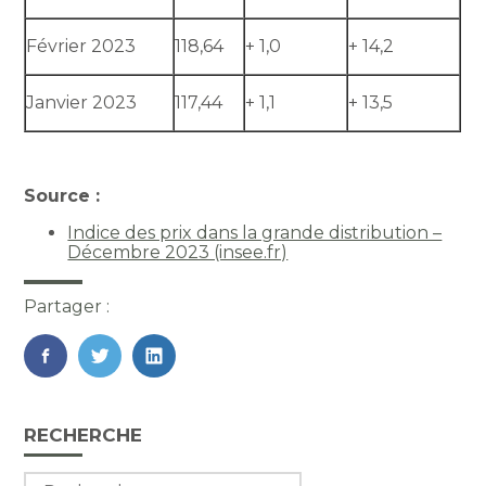
Février 2023
118,64
+ 1,0
+ 14,2
Janvier 2023
117,44
+ 1,1
+ 13,5
Source :
Indice des prix dans la grande distribution –
Décembre 2023 (insee.fr)
Partager :
FaceBook
Twitter
LinkedIn
Blog
RECHERCHE
sidebar
Rechercher :