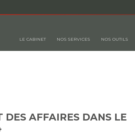
Principal
LE CABINET
NOS SERVICES
NOS OUTILS
LIMAT DES AFFAIRES DANS LE
2024
T DES AFFAIRES DANS LE
4