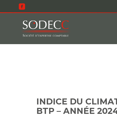
Aller
au
contenu
INDICE DU C
INDICE DU CLIMA
BTP – ANNÉE 202