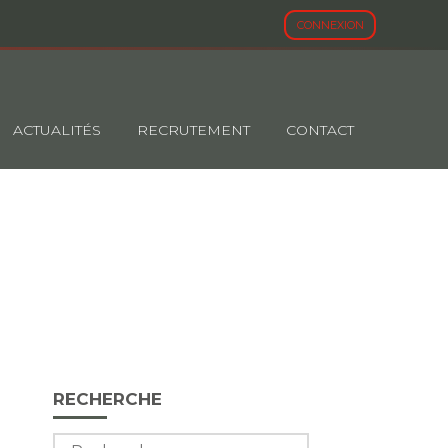
CONNEXION
ACTUALITÉS
RECRUTEMENT
CONTACT
 BTP – ANNÉE
Blog
RECHERCHE
sidebar
Rechercher :