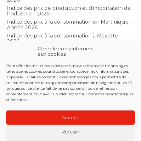
Indice des prix de production et d’importation de
l’industrie – 2026
Indice des prix à la consommation en Martinique –
Année 2026
Indice des prix à la consommation à Mayotte –
2026
Gérer le consentement
Indice du climat des affaires dans le BTP – Année
aux cookies
2026
Pour offrir les meilleures expériences, nous utilisons des technologies
telles que les cookies pour stocker et/ou accéder aux informations des
COMMENTAIRES RÉCENTS
appareils. Le fait de consentir à ces technologies nous permettra de
traiter des données telles que le comportement de navigation ou les ID
uniques sur ce site. Le fait de ne pas consentir ou de retirer son
consentement peut avoir un effet négatif sur certaines caractéristiques
et fonctions.
Footer
LE CABINET
NOS SERVICES
NOS OUTILS
Principale
Accept
ACTUALITÉS
RECRUTEMENT
CONTACT
Refuser
Footer
PLAN DU SITE
MENTIONS LÉGALES