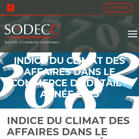
CONNEXION
Aller
au
contenu
INDICE DU CLIMAT DES
AFFAIRES DANS LE
COMMERCE DE DÉTAIL –
ANNÉE 2023
INDICE DU CLIMAT DES
AFFAIRES DANS LE