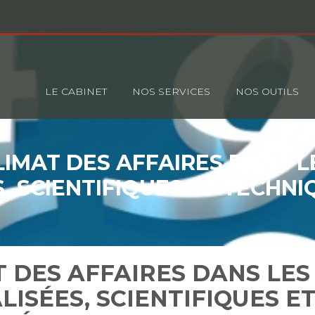
Principal
LE CABINET
NOS SERVICES
NOS OUTILS
LIMAT DES AFFAIRES DANS L
S, SCIENTIFIQUES ET TECHNI
2023
T DES AFFAIRES DANS LES
LISÉES, SCIENTIFIQUES E