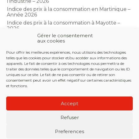
l’industrie – 2026
Indice des prix à la consommation en Martinique –
Année 2026
Indice des prix à la consommation à Mayotte –
2026
Gérer le consentement
Indice du climat des affaires dans le BTP – Année
aux cookies
2026
Pour offrir les meilleures expériences, nous utilisons des technologies
telles que les cookies pour stocker et/ou accéder aux informations des
COMMENTAIRES RÉCENTS
appareils. Le fait de consentir à ces technologies nous permettra de
traiter des données telles que le comportement de navigation ou les ID
uniques sur ce site. Le fait de ne pas consentir ou de retirer son
consentement peut avoir un effet négatif sur certaines caractéristiques
et fonctions.
Footer
LE CABINET
NOS SERVICES
NOS OUTILS
Principale
Accept
ACTUALITÉS
RECRUTEMENT
CONTACT
Refuser
Footer
PLAN DU SITE
MENTIONS LÉGALES
Preferences
CONCEPTION ET RÉALISATION
CLASSE 7