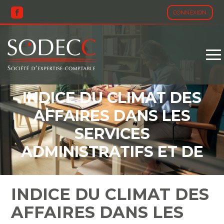
CONNEXION
Aller
au
contenu
INDICE DU CLIMAT DES
AFFAIRES DANS LES
SERVICES
ADMINISTRATIFS ET DE
SOUTIEN – 2026
INDICE DU CLIMAT DES
AFFAIRES DANS LES