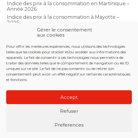
Indice des prix à la consommation en Martinique –
Année 2026
Indice des prix à la consommation à Mayotte –
2026
Gérer le consentement
Indice du climat des affaires dans le BTP – Année
aux cookies
2026
Pour offrir les meilleures expériences, nous utilisons des technologies
telles que les cookies pour stocker et/ou accéder aux informations des
COMMENTAIRES RÉCENTS
appareils. Le fait de consentir à ces technologies nous permettra de
traiter des données telles que le comportement de navigation ou les ID
uniques sur ce site. Le fait de ne pas consentir ou de retirer son
consentement peut avoir un effet négatif sur certaines caractéristiques
et fonctions.
Footer
LE CABINET
NOS SERVICES
NOS OUTILS
Principale
Accept
ACTUALITÉS
RECRUTEMENT
CONTACT
Refuser
Footer
PLAN DU SITE
MENTIONS LÉGALES
Preferences
CONCEPTION ET RÉALISATION
CLASSE 7