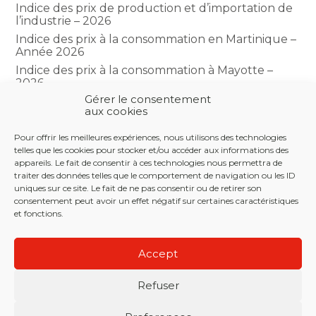
Indice des prix de production et d’importation de
l’industrie – 2026
Indice des prix à la consommation en Martinique –
Année 2026
Indice des prix à la consommation à Mayotte –
2026
Gérer le consentement
Indice du climat des affaires dans le BTP – Année
aux cookies
2026
Pour offrir les meilleures expériences, nous utilisons des technologies
telles que les cookies pour stocker et/ou accéder aux informations des
COMMENTAIRES RÉCENTS
appareils. Le fait de consentir à ces technologies nous permettra de
traiter des données telles que le comportement de navigation ou les ID
uniques sur ce site. Le fait de ne pas consentir ou de retirer son
consentement peut avoir un effet négatif sur certaines caractéristiques
et fonctions.
Footer
LE CABINET
NOS SERVICES
NOS OUTILS
Principale
Accept
ACTUALITÉS
RECRUTEMENT
CONTACT
Refuser
Footer
PLAN DU SITE
MENTIONS LÉGALES