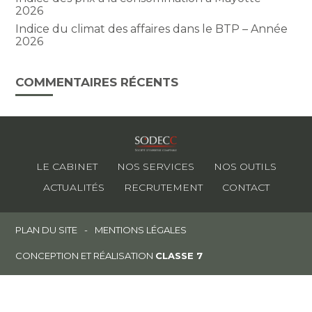
2026
Indice du climat des affaires dans le BTP – Année
2026
COMMENTAIRES RÉCENTS
Footer
LE CABINET
NOS SERVICES
NOS OUTILS
Principale
ACTUALITÉS
RECRUTEMENT
CONTACT
Footer
PLAN DU SITE
MENTIONS LÉGALES
CONCEPTION ET RÉALISATION
CLASSE 7