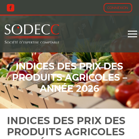
CONNEXION
Aller
au
contenu
INDICES DES PRIX DES
PRODUITS AGRICOLES –
ANNÉE 2026
INDICES DES PRIX DES
PRODUITS AGRICOLES