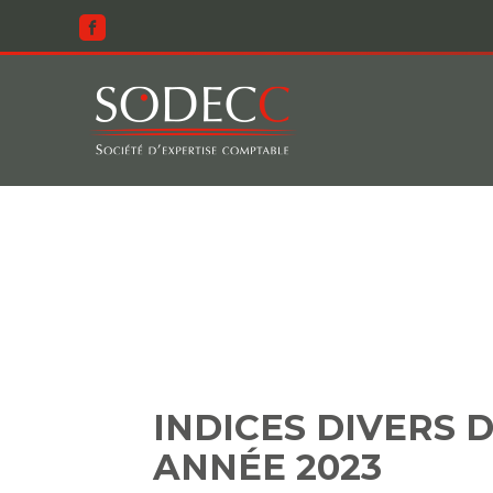
Aller
au
contenu
INDICES DI
INDICES DIVERS 
ANNÉE 2023