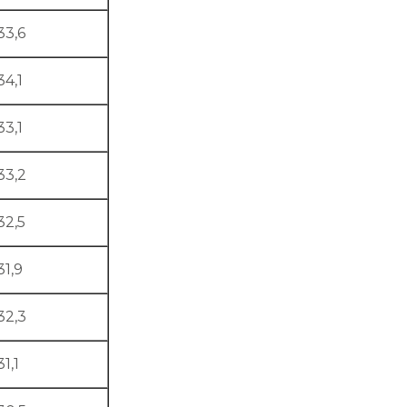
33,6
34,1
33,1
33,2
32,5
31,9
32,3
31,1