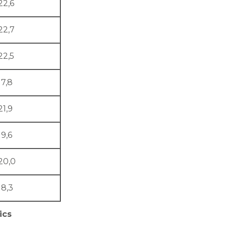
22,6
22,7
22,5
17,8
21,9
19,6
20,0
18,3
ics