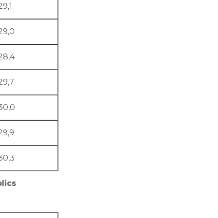
29,1
29,0
28,4
29,7
30,0
29,9
30,3
lics