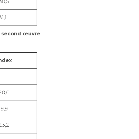
30,5
31,1
t second œuvre
ndex
20,0
19,9
23,2