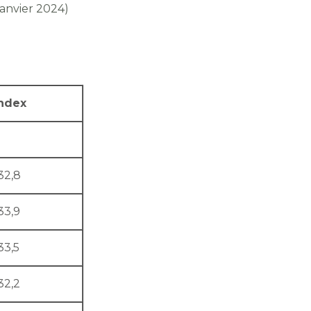
 janvier 2024)
ndex
32,8
33,9
33,5
32,2