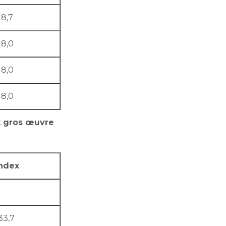
18,7
18,0
18,0
18,0
t gros œuvre
ndex
33,7