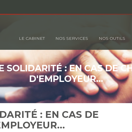
Principal
LE CABINET
NOS SERVICES
NOS OUTILS
E SOLIDARITÉ : EN CAS DE 
D'EMPLOYEUR…
DARITÉ : EN CAS DE
EMPLOYEUR…