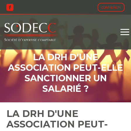
CONNEXION
Aller
au
contenu
LA DRH D'UNE
ASSOCIATION PEUT-ELLE
SANCTIONNER UN
SALARIÉ ?
LA DRH D'UNE
ASSOCIATION PEUT-