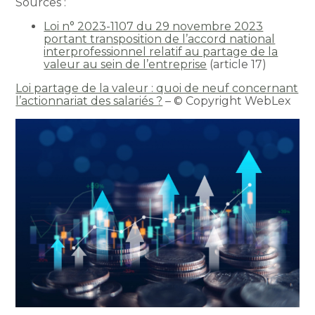
Sources :
Loi n° 2023-1107 du 29 novembre 2023
portant transposition de l’accord national
interprofessionnel relatif au partage de la
valeur au sein de l’entreprise
(article 17)
Loi partage de la valeur : quoi de neuf concernant
l’actionnariat des salariés ?
– © Copyright WebLex