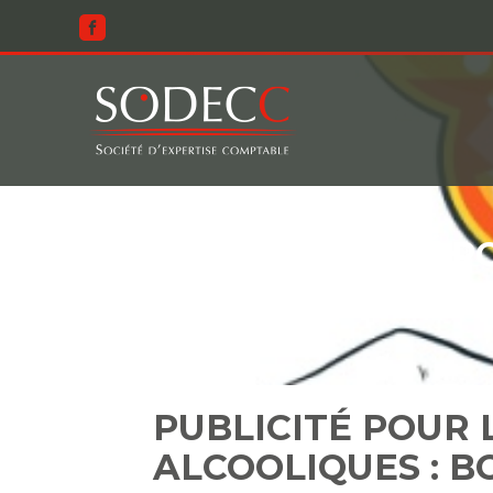
Aller
au
contenu
PUBLICITÉ P
PUBLICITÉ POUR 
ALCOOLIQUES : 