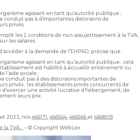
 organisme agissant en tant qu’autorité publique ;
 conduit pas à d’importantes distorsions de
rs privés.
plit les 2 conditions de non-assujettissement à la TVA,
sur les salaires.
 d’accéder à la demande de l’EHPAD, précise que :
 organisme agissant en tant qu’autorité publique : cela
tablissement est habilité à accueillir entièrement ou
 l’aide sociale ;
ne conduit pas à des distorsions importantes de
urs privés : les établissements privés concurrents de
ité d’exercer une activité lucrative d’hébergement, de
brement leurs prix.
llet 2023, nos
466171
,
466564
,
466566
et
466809
 la TVA…
– © Copyright WebLex