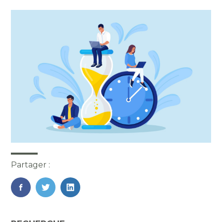
Partager :
FaceBook
Twitter
LinkedIn
Blog