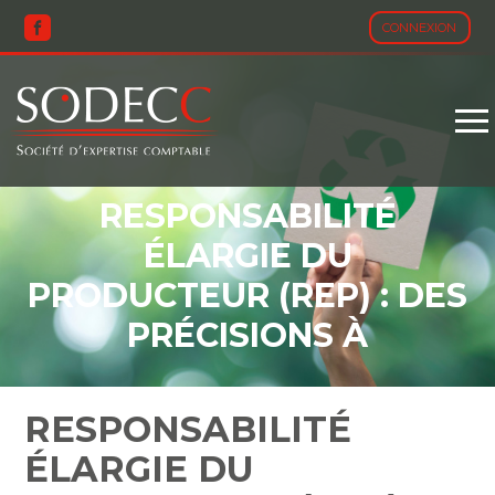
CONNEXION
Aller
au
contenu
RESPONSABILITÉ
ÉLARGIE DU
PRODUCTEUR (REP) : DES
PRÉCISIONS À
CONNAÎTRE !
RESPONSABILITÉ
ÉLARGIE DU