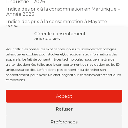
l’industrie – 2026
Indice des prix à la consommation en Martinique –
Année 2026
Indice des prix à la consommation à Mayotte –
2026
Gérer le consentement
Indice du climat des affaires dans le BTP – Année
aux cookies
2026
Pour offrir les meilleures expériences, nous utilisons des technologies
telles que les cookies pour stocker et/ou accéder aux informations des
COMMENTAIRES RÉCENTS
appareils. Le fait de consentir à ces technologies nous permettra de
traiter des données telles que le comportement de navigation ou les ID
uniques sur ce site. Le fait de ne pas consentir ou de retirer son
consentement peut avoir un effet négatif sur certaines caractéristiques
et fonctions.
Footer
LE CABINET
NOS SERVICES
NOS OUTILS
Principale
Accept
ACTUALITÉS
RECRUTEMENT
CONTACT
Refuser
Footer
PLAN DU SITE
MENTIONS LÉGALES
Preferences
CONCEPTION ET RÉALISATION
CLASSE 7