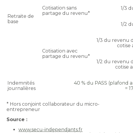
Cotisation sans
1/3 
partage du revenu*
Retraite de
base
1/2 
1/3 du revenu d
cotise 
Cotisation avec
partage du revenu*
1/2 du revenu d
cotise a
Indemnités
40 % du PASS (plafond an
journalières
= 1
* Hors conjoint collaborateur du micro-
entrepreneur
Source :
www.secu-independants.fr