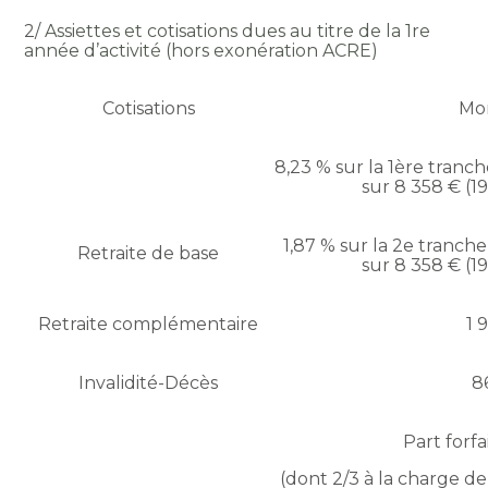
2
/ Assiettes et cotisations dues au titre de la 1re
année d’activité (hors exonération ACRE)
Cotisations
Mo
8,23 % sur la 1ère tranch
sur 8 358 € (1
1,87 % sur la 2e tranche
Retraite de base
sur 8 358 € (1
Retraite complémentaire
1 
Invalidité-Décès
8
Part forfa
(dont 2/3 à la charge de