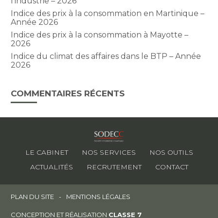
l’industrie – 2026
Indice des prix à la consommation en Martinique –
Année 2026
Indice des prix à la consommation à Mayotte –
2026
Indice du climat des affaires dans le BTP – Année
2026
COMMENTAIRES RÉCENTS
Footer
LE CABINET
NOS SERVICES
NOS OUTILS
Principale
ACTUALITÉS
RECRUTEMENT
CONTACT
Footer
PLAN DU SITE
MENTIONS LÉGALES
CONCEPTION ET RÉALISATION
CLASSE 7