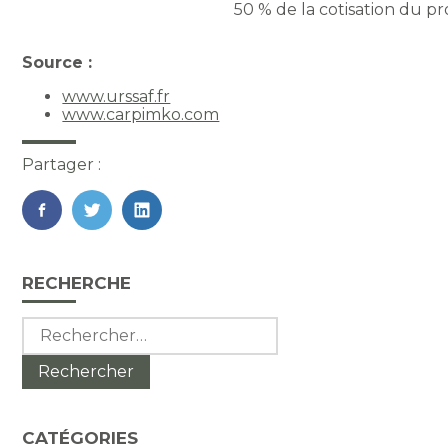
50 % de la cotisation du pr
Source :
www.urssaf.fr
www.carpimko.com
Partager :
FaceBook
Twitter
LinkedIn
Blog
RECHERCHE
sidebar
Rechercher :
CATÉGORIES