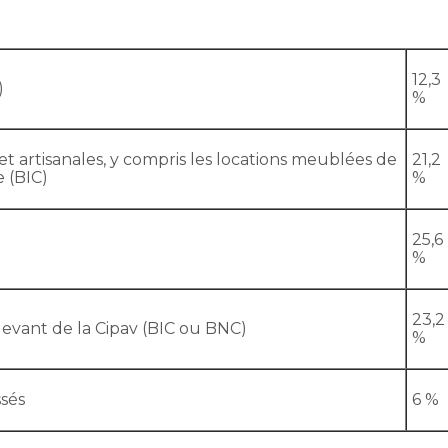
12,3
)
%
et artisanales, y compris les locations meublées de
21,2
 (BIC)
%
25,6
%
23,2
levant de la Cipav (BIC ou BNC)
%
ssés
6 %