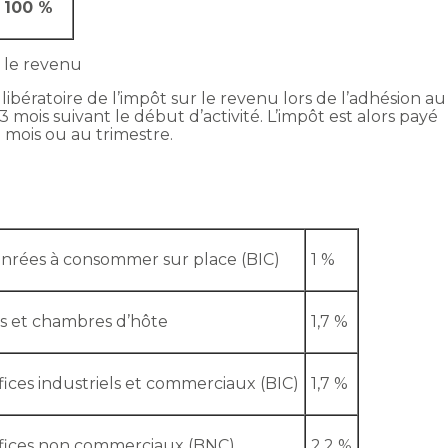
100 %
r le revenu
bératoire de l’impôt sur le revenu lors de l’adhésion au
mois suivant le début d’activité. L’impôt est alors payé
 mois ou au trimestre.
denrées à consommer sur place (BIC)
1 %
s et chambres d’hôte
1,7 %
fices industriels et commerciaux (BIC)
1,7 %
néfices non commerciaux (BNC)
2,2 %