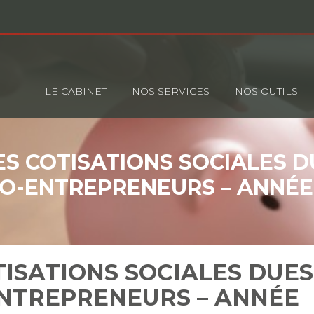
Principal
LE CABINET
NOS SERVICES
NOS OUTILS
S COTISATIONS SOCIALES D
O-ENTREPRENEURS – ANNÉE
ISATIONS SOCIALES DUES
ENTREPRENEURS – ANNÉE