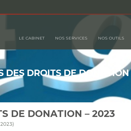
Principal
LE CABINET
NOS SERVICES
NOS OUTILS
S DES DROITS DE DONATION 
TS DE DONATION – 2023
l 2023)