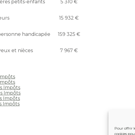
ères petits-enfants
5 310 €
œurs
15 932 €
personne handicapée
159 325 €
eux et nièces
7 967 €
Impôts
Impôts
s Impôts
es Impôts
s Impôts
s Impôts
Pour offrir 
cookies pour