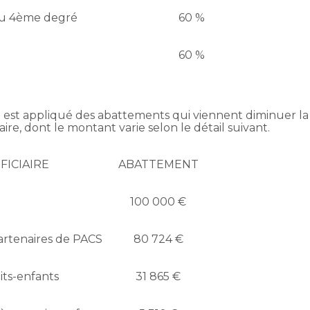
du 4ème degré
60 %
60 %
 il est appliqué des abattements qui viennent diminuer la
re, dont le montant varie selon le détail suivant.
FICIAIRE
ABATTEMENT
100 000 €
artenaires de PACS
80 724 €
its-enfants
31 865 €