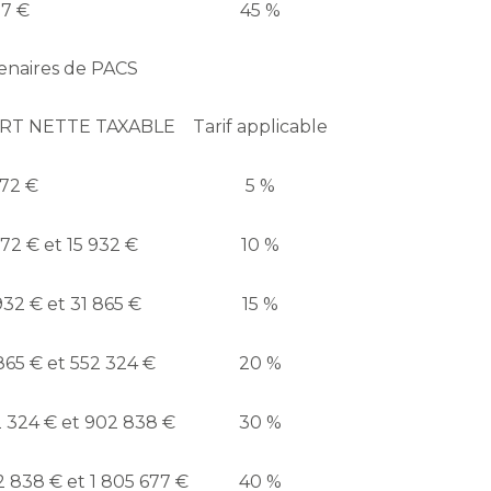
77 €
45 %
tenaires de PACS
RT NETTE TAXABLE
Tarif applicable
072 €
5 %
72 € et 15 932 €
10 %
32 € et 31 865 €
15 %
865 € et 552 324 €
20 %
 324 € et 902 838 €
30 %
 838 € et 1 805 677 €
40 %