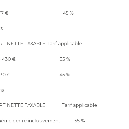
77 €
45 %
rs
RT NETTE TAXABLE
Tarif applicable
4 430 €
35 %
430 €
45 %
ns
RT NETTE TAXABLE
Tarif applicable
 4ème degré inclusivement
55 %