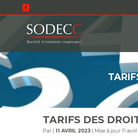
Aller
au
contenu
TARIF
TARIFS DES DROI
Par
|
11 AVRIL 2023
( Mise à jour 11 avri