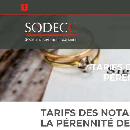
Aller
au
contenu
TARIFS 
PÉREN
TARIFS DES NOTA
LA PÉRENNITÉ DES