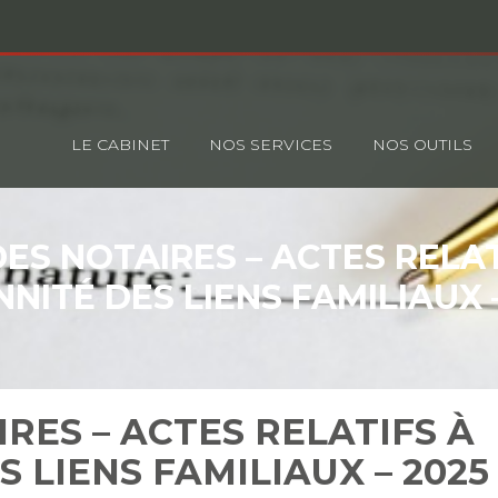
Principal
LE CABINET
NOS SERVICES
NOS OUTILS
DES NOTAIRES – ACTES RELAT
NITÉ DES LIENS FAMILIAUX 
IRES – ACTES RELATIFS À
 LIENS FAMILIAUX – 2025