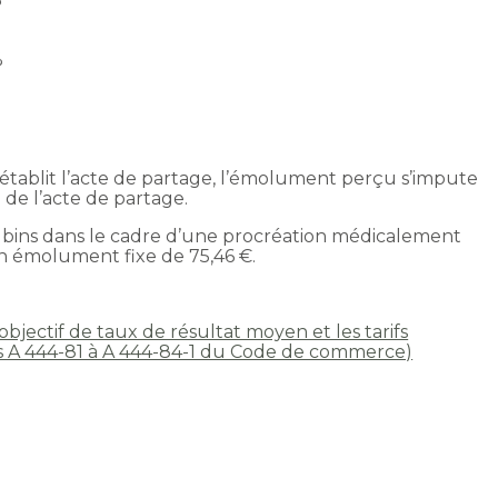
%
%
 établit l’acte de partage, l’émolument perçu s’impute
 de l’acte de partage.
ins dans le cadre d’une procréation médicalement
un émolument fixe de 75,46 €.
objectif de taux de résultat moyen et les tarifs
es A 444-81 à A 444-84-1 du Code de commerce)