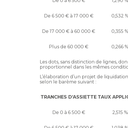
De 0 à 6 500 €
1,290 
De 6 500 € à 17 000 €
0,532 
De 17 000 € à 60 000 €
0,355 
Plus de 60 000 €
0,266 
Les dots, sans distinction de lignes, 
proportionnel dans les mêmes conditions
L’élaboration d’un projet de liquidat
selon le barème suivant :
TRANCHES D’ASSIETTE
TAUX APPLI
De 0 à 6 500 €
2,515 %
De 6 500 € à 17 000 €
1,038 