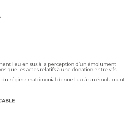
%
%
%
%
donnent lieu en sus à la perception d’un émolument
 que les actes relatifs à une donation entre vifs.
ion du régime matrimonial donne lieu à un émolument
CABLE
%