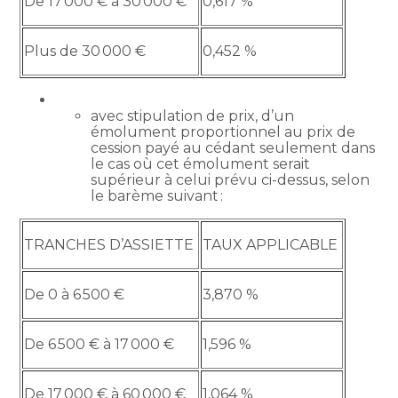
De 17 000 € à 30 000 €
0,617 %
Plus de 30 000 €
0,452 %
avec stipulation de prix, d’un
émolument proportionnel au prix de
cession payé au cédant seulement dans
le cas où cet émolument serait
supérieur à celui prévu ci-dessus, selon
le barème suivant :
TRANCHES D’ASSIETTE
TAUX APPLICABLE
De 0 à 6 500 €
3,870 %
De 6 500 € à 17 000 €
1,596 %
De 17 000 € à 60 000 €
1,064 %