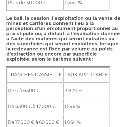
Plus de 30 000 €
0,452 %
Le bail, la cession, l’exploitation ou la vente de
mines et carrières donnent lieu à la
perception d’un émolument proportionnel au
prix stipulé ou, à défaut, à l’évaluation donnée
à l’acte des matières qui seront extraites ou
des superficies qui seront exploitées, lorsque
la redevance est fixée par volume ou poids
d’extraction ou encore par superficie
exploitée, selon le barème suivant :
TRANCHES D’ASSIETTE
TAUX APPLICABLE
De 0 à 6 500 €
3,870 %
De 6 500 € à 17 000 €
1,596 %
De 17 000 € à 60 000 €
1,064 %