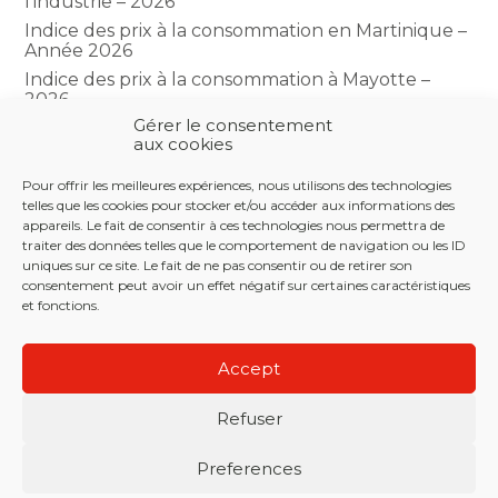
l’industrie – 2026
Indice des prix à la consommation en Martinique –
Année 2026
Indice des prix à la consommation à Mayotte –
2026
Gérer le consentement
Indice du climat des affaires dans le BTP – Année
aux cookies
2026
Pour offrir les meilleures expériences, nous utilisons des technologies
telles que les cookies pour stocker et/ou accéder aux informations des
COMMENTAIRES RÉCENTS
appareils. Le fait de consentir à ces technologies nous permettra de
traiter des données telles que le comportement de navigation ou les ID
uniques sur ce site. Le fait de ne pas consentir ou de retirer son
consentement peut avoir un effet négatif sur certaines caractéristiques
et fonctions.
Footer
LE CABINET
NOS SERVICES
NOS OUTILS
Principale
Accept
ACTUALITÉS
RECRUTEMENT
CONTACT
Refuser
Footer
PLAN DU SITE
MENTIONS LÉGALES
Preferences
CONCEPTION ET RÉALISATION
CLASSE 7