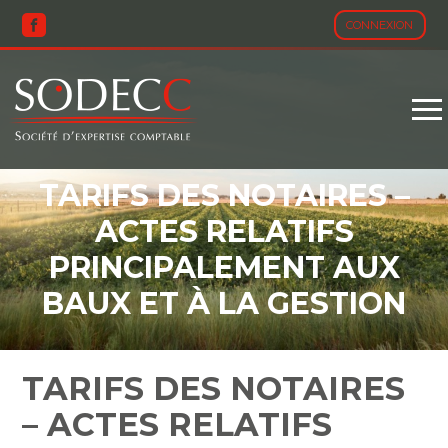
CONNEXION
Aller
au
contenu
TARIFS DES NOTAIRES –
ACTES RELATIFS
PRINCIPALEMENT AUX
BAUX ET À LA GESTION
DES BIENS IMMOBILIERS
ET FONCIERS – 2025
TARIFS DES NOTAIRES
– ACTES RELATIFS